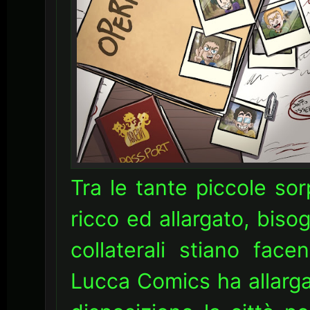
Tra le tante piccole s
ricco ed allargato, bis
collaterali stiano face
Lucca Comics ha allarg