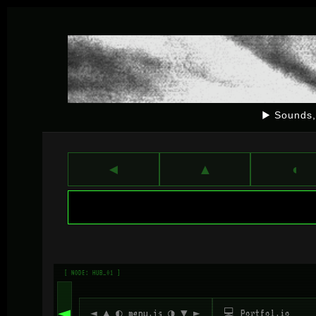
▶ Sounds,
◄
▲
◐
[ NODE: HUB_01 ]
◄
◄ ▲ ◐ menu.js ◑ ▼ ►
💻 Portfol.io