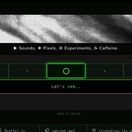
▶ Sounds, ❖ Pixels, ⚙ Experiments, ☕ Caffeine.
◐
◑
◯
Let's see..
SWIPE TO EXPLORE
 Portfol.io
🎧 ambient.mp3
💬 alienation_ita.p