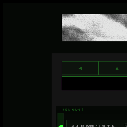
◄
▲
[ NODE: HUB_01 ]
◄
◄ ▲ ◐ menu.js ◑ ▼ ►
