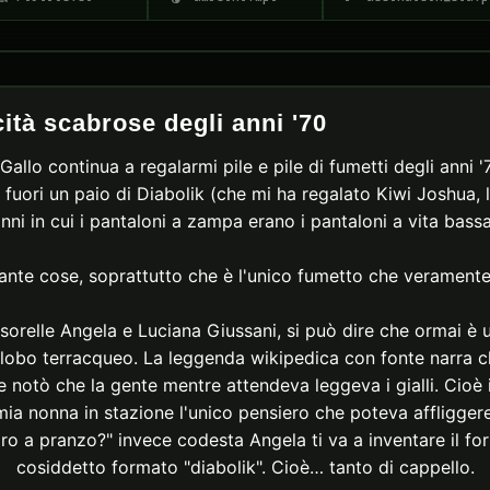
cità scabrose degli anni '70
allo continua a regalarmi pile e pile di fumetti degli anni '7
fuori un paio di Diabolik (che mi ha regalato Kiwi Joshua, 
nni in cui i pantaloni a zampa erano i pantaloni a vita bassa
ante cose, soprattutto che è l'unico fumetto che veramente 
sorelle Angela e Luciana Giussani, si può dire che ormai è un
 globo terracqueo. La leggenda wikipedica con fonte narra 
i e notò che la gente mentre attendeva leggeva i gialli. Cio
ia nonna in stazione l'unico pensiero che poteva affliggere
 a pranzo?" invece codesta Angela ti va a inventare il form
cosiddetto formato "diabolik". Cioè… tanto di cappello.