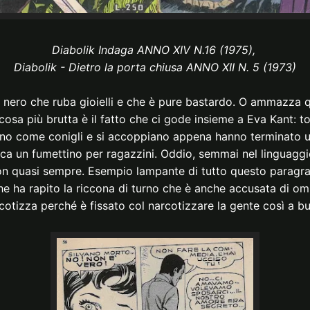
Diabolik Indaga ANNO XIV N.16 (1975),
Diabolik - Dietro la porta chiusa ANNO XII N. 5 (1973)
i nero che ruba gioielli e che è pure bastardo. O ammazza qu
osa più brutta è il fatto che ci gode insieme a Eva Kant: t
zano come conigli e si accoppiano appena hanno terminato u
ca un fumettino per ragazzini. Oddio, semmai nel linguaggi
oon quasi sempre. Esempio lampante di tutto questo paragra
e ha rapito la riccona di turno che è anche accusata di omi
cotizza perché è fissato col narcotizzare la gente così a bu